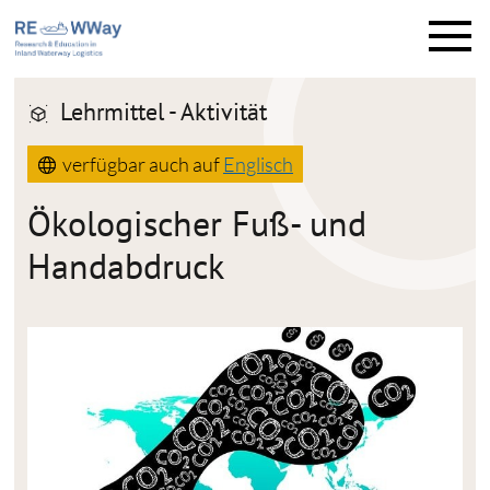
M
e
n
ü
Lehrmittel - Aktivität
verfügbar auch auf
Englisch
Ökologischer Fuß- und
Handabdruck