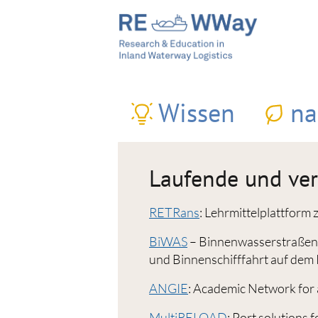
Wissen
na
Laufende und ve
RETRans
: Lehrmittelplattform
BiWAS
– Binnenwasserstraßenw
und Binnenschifffahrt auf dem 
ANGIE
:
Academic Network for 
MultiRELOAD
: Port solutions 