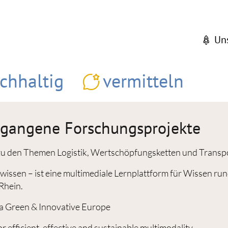
Un
chhaltig
vermitteln
rgangene Forschungsprojekte
 zu den Themen Logistik, Wertschöpfungsketten und Transp
issen – ist eine multimediale Lernplattform für Wissen r
Rhein.
a Green & Innovative Europe
for efficient, effective and sustainable multimodality